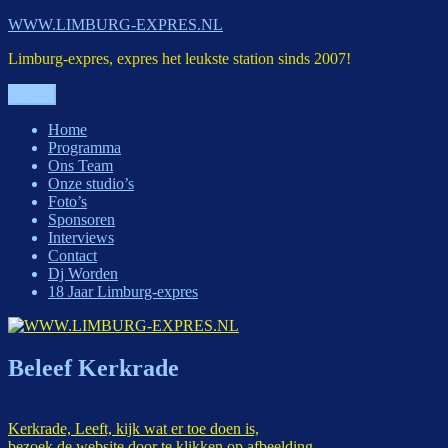
Ga
WWW.LIMBURG-EXPRES.NL
naar
Limburg-expres, expres het leukste station sinds 2007!
de
inhoud
Menu
Home
Programma
Ons Team
Onze studio’s
Foto’s
Sponsoren
Interviews
Contact
Dj Worden
18 Jaar Limburg-expres
Beleef Kerkrade
Kerkrade, Leeft, kijk wat er toe doen is,
bezoek de website door te klikken op afbeelding