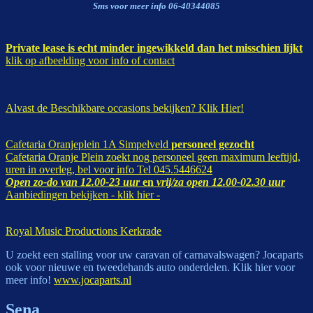
Sms voor meer info 06-40344085
Private lease is echt minder ingewikkeld dan het misschien lijkt
klik op afbeelding voor info of contact
Alvast de Beschikbare occasions bekijken? Klik Hier!
Cafetaria Oranjeplein 1A Simpelveld
personeel gezocht
Cafetaria Oranje Plein zoekt nog personeel geen maximum leeftijd,
uren in overleg, bel voor info Tel 045.5446624
Open zo-do van 12.00-23 uur
en
vrij/za open 12.00-02.30 uur
Aanbiedingen bekijken - klik hier -
Royal Music Productions Kerkrade
U zoekt een stalling voor uw caravan of carnavalswagen? Jocaparts
ook voor nieuwe en tweedehands auto onderdelen. Klik hier voor
meer info!
www.jocaparts.nl
Sena