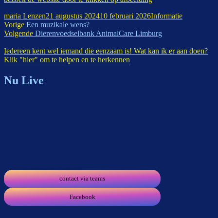
Auteur
Geplaatst
Categorieën
maria Lenzen
21 augustus 2024
10 februari 2026
Informatie
Bericht
Vorig
op
Vorige
Een muzikale wens?
bericht:
Volgend
Volgende
Dierenvoedselbank AnimalCare Limburg
navigatie
bericht:
Iedereen kent wel iemand die eenzaam is! Wat kan ik er aan doen?
Klik "hier" om te helpen en te herkennen
Nu Live
contact via teams
Facebook